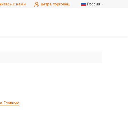
житесь с нами
цетра торговец
Россия
на Главную
.